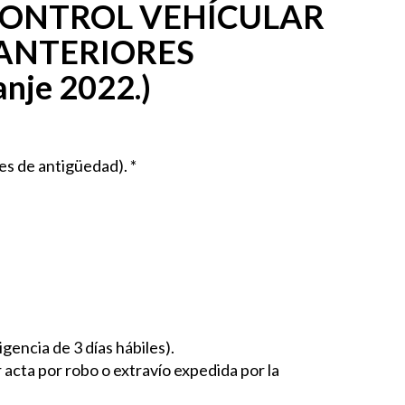
 CONTROL VEHÍCULAR
 ANTERIORES
anje 2022.)
ses de antigüedad). *
gencia de 3 días hábiles).
 acta por robo o extravío expedida por la