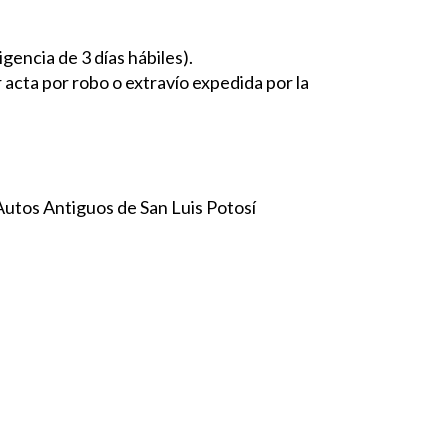
gencia de 3 días hábiles).
 acta por robo o extravío expedida por la
 Autos Antiguos de San Luis Potosí