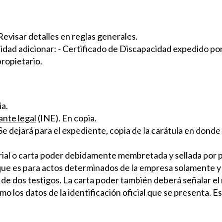
Revisar detalles en reglas generales.
idad adicionar: - Certificado de Discapacidad expedido po
propietario.
ia.
nte legal
(INE). En copia.
 Se dejará para el expediente, copia de la carátula en dond
arial o carta poder debidamente membretada y sellada por 
e es para actos determinados de la empresa solamente y s
e dos testigos. La carta poder también deberá señalar el 
como los datos de la identificación oficial que se presenta.