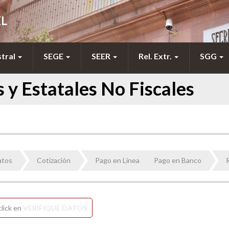
EL
stral
SEGE
SEER
Rel. Extr.
SGG
 y Estatales No Fiscales
atos
Cotización
Pago en Línea
Pago en Banco
click en
VERIFIQUE DATOS