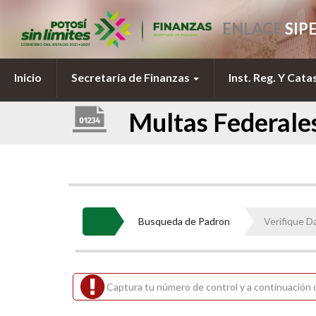
ENLACE
SIP
Inicio
Secretaría de Finanzas
Inst. Reg. Y Cata
Multas Federales
Busqueda de Padron
Verifique D
Captura tu número de control y a continuación 