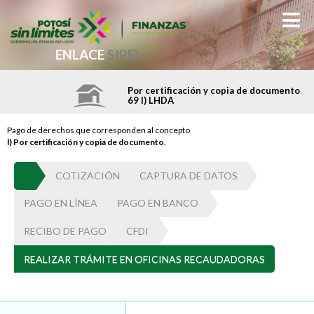
ENLACE
SIPEL
Por certificación y copia de documento
69 l) LHDA
Pago de derechos que corresponden al concepto
l) Por certificación y copia de documento
.
COTIZACIÓN
CAPTURA DE DATOS
PAGO EN LÍNEA
PAGO EN BANCO
RECIBO DE PAGO
CFDI
REALIZAR TRÁMITE EN OFICINAS RECAUDADORAS