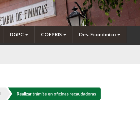
DGPC
COEPRIS
Des. Económico
I
Realizar trámite en oficinas recaudadoras