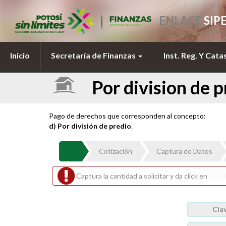
ENLACE
SIP
Inicio
Secretaría de Finanzas
Inst. Reg. Y Cata
Por division de p
Pago de derechos que corresponden al concepto:
d) Por división de predio
.
Cotización
Captura de Datos
Captura la cantidad a solicitar y da click en
COT
Cla