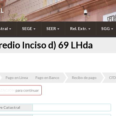
EL
stral
SEGE
SEER
Rel. Extr.
SGG
redio Inciso d) 69 LHda
Pago en Línea
Pago en Banco
Recibo de pago
CFD
IZACIÓN
para continuar
ve Catastral