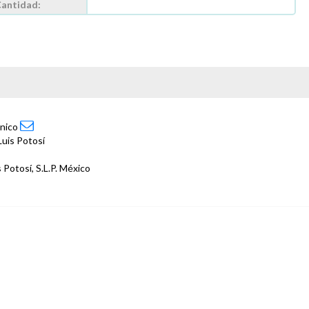
antidad:
ónico
Luis Potosí
 Potosí, S.L.P. México