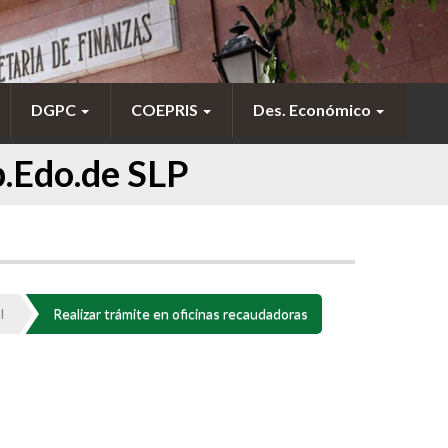
DGPC
COEPRIS
Des. Económico
b.Edo.de SLP
I
Realizar trámite en oficinas recaudadoras