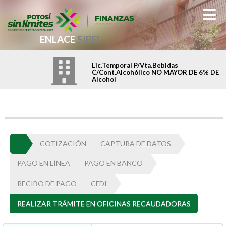
ENLACE
SIPEL
Lic.Temporal P/Vta.Bebidas
C/Cont.Alcohólico NO MAYOR DE 6% DE
Alcohol
COTIZACIÓN
CAPTURA DE DATOS
PAGO EN LÍNEA
PAGO EN BANCO
RECIBO DE PAGO
CFDI
REALIZAR TRÁMITE EN OFICINAS RECAUDADORAS